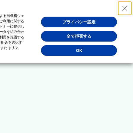
よる当機構ウェ
ご利用に関する
プライバシー設定
トナーに提供し
ータを組み合わ
全て拒否する
利用を拒否する
・拒否を選択す
（またはリン
OK