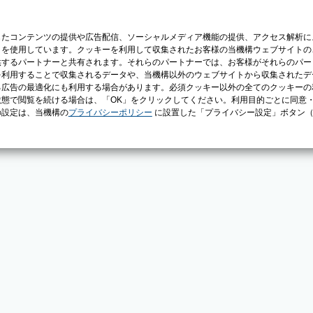
じたコンテンツの提供や広告配信、ソーシャルメディア機能の提供、アクセス解析に
）を使用しています。クッキーを利用して収集されたお客様の当機構ウェブサイトの
供するパートナーと共有されます。それらのパートナーでは、お客様がそれらのパー
を利用することで収集されるデータや、当機構以外のウェブサイトから収集されたデ
る広告の最適化にも利用する場合があります。必須クッキー以外の全てのクッキーの
態で閲覧を続ける場合は、「OK」をクリックしてください。利用目的ごとに同意
の設定は、当機構の
プライバシーポリシー
に設置した「プライバシー設定」ボタン