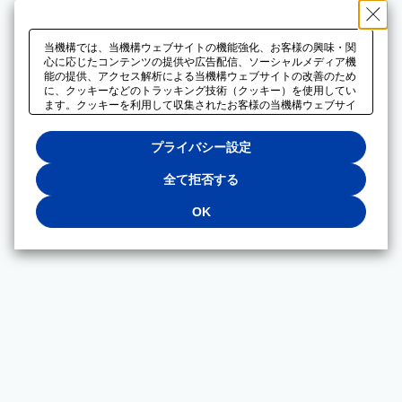
当機構では、当機構ウェブサイトの機能強化、お客様の興味・関
心に応じたコンテンツの提供や広告配信、ソーシャルメディア機
能の提供、アクセス解析による当機構ウェブサイトの改善のため
に、クッキーなどのトラッキング技術（クッキー）を使用してい
ます。クッキーを利用して収集されたお客様の当機構ウェブサイ
トのご利用に関するデータは、広告配信、ソーシャルメディアや
アクセス解析サービスを提供するパートナーと共有されます。そ
プライバシー設定
れらのパートナーでは、お客様がそれらのパートナーに提供した
他のデータ、またはお客様がそれらのパートナーが提供するサー
ビスを利用することで収集されるデータや、当機構以外のウェブ
全て拒否する
サイトから収集されたデータを組み合わせて分析し、インターネ
ット上で当機構以外の事業者がお客様に配信する広告の最適化に
OK
も利用する場合があります。必須クッキー以外の全てのクッキー
の利用を拒否する場合は、「全て拒否する」をクリックしてくだ
さい。クッキーが有効な状態で閲覧を続ける場合は、「OK」を
クリックしてください。利用目的ごとに同意・拒否を選択する場
合は、「プライバシー設定」をクリックしてください。同意・拒
否の設定は、当機構の
プライバシーポリシー
に設置した「プラ
イバシー設定」ボタン（またはリンク）からいつでも変更できま
す。