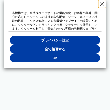
当機構では、当機構ウェブサイトの機能強化、お客様の興味・関
心に応じたコンテンツの提供や広告配信、ソーシャルメディア機
能の提供、アクセス解析による当機構ウェブサイトの改善のため
に、クッキーなどのトラッキング技術（クッキー）を使用してい
ます。クッキーを利用して収集されたお客様の当機構ウェブサイ
トのご利用に関するデータは、広告配信、ソーシャルメディアや
アクセス解析サービスを提供するパートナーと共有されます。そ
プライバシー設定
れらのパートナーでは、お客様がそれらのパートナーに提供した
他のデータ、またはお客様がそれらのパートナーが提供するサー
ビスを利用することで収集されるデータや、当機構以外のウェブ
全て拒否する
サイトから収集されたデータを組み合わせて分析し、インターネ
ット上で当機構以外の事業者がお客様に配信する広告の最適化に
OK
も利用する場合があります。必須クッキー以外の全てのクッキー
の利用を拒否する場合は、「全て拒否する」をクリックしてくだ
さい。クッキーが有効な状態で閲覧を続ける場合は、「OK」を
クリックしてください。利用目的ごとに同意・拒否を選択する場
合は、「プライバシー設定」をクリックしてください。同意・拒
否の設定は、当機構の
プライバシーポリシー
に設置した「プラ
イバシー設定」ボタン（またはリンク）からいつでも変更できま
す。