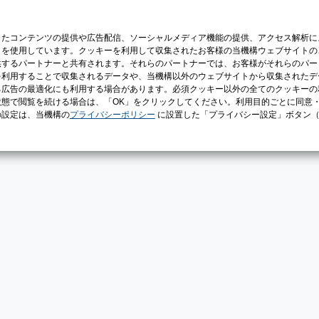
じたコンテンツの提供や広告配信、ソーシャルメディア機能の提供、アクセス解析に
）を使用しています。クッキーを利用して収集されたお客様の当機構ウェブサイトの
供するパートナーと共有されます。それらのパートナーでは、お客様がそれらのパー
を利用することで収集されるデータや、当機構以外のウェブサイトから収集されたデ
る広告の最適化にも利用する場合があります。必須クッキー以外の全てのクッキーの
態で閲覧を続ける場合は、「OK」をクリックしてください。利用目的ごとに同意
の設定は、当機構の
プライバシーポリシー
に設置した「プライバシー設定」ボタン