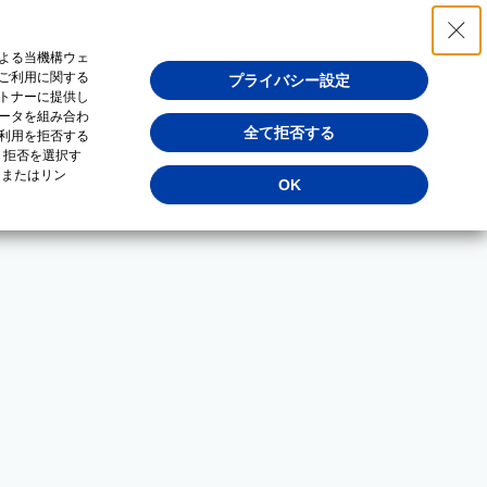
よる当機構ウェ
ご利用に関する
プライバシー設定
トナーに提供し
ータを組み合わ
全て拒否する
利用を拒否する
・拒否を選択す
（またはリン
OK