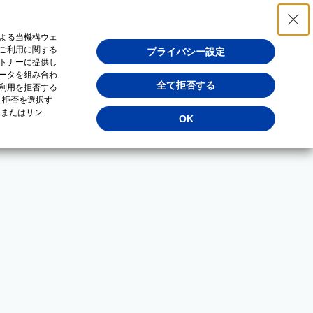
よる当機構ウェ
ご利用に関する
プライバシー設定
トナーに提供し
ータを組み合わ
全て拒否する
利用を拒否する
・拒否を選択す
（またはリン
OK