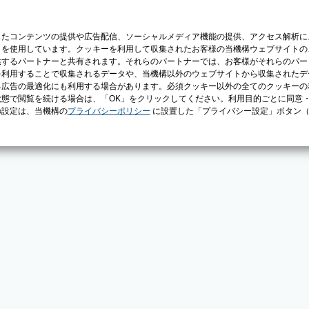
じたコンテンツの提供や広告配信、ソーシャルメディア機能の提供、アクセス解析に
）を使用しています。クッキーを利用して収集されたお客様の当機構ウェブサイトの
供するパートナーと共有されます。それらのパートナーでは、お客様がそれらのパー
を利用することで収集されるデータや、当機構以外のウェブサイトから収集されたデ
る広告の最適化にも利用する場合があります。必須クッキー以外の全てのクッキーの
態で閲覧を続ける場合は、「OK」をクリックしてください。利用目的ごとに同意
の設定は、当機構の
プライバシーポリシー
に設置した「プライバシー設定」ボタン