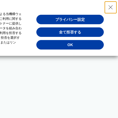
よる当機構ウェ
ご利用に関する
プライバシー設定
トナーに提供し
ータを組み合わ
全て拒否する
利用を拒否する
・拒否を選択す
（またはリン
OK