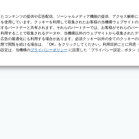
じたコンテンツの提供や広告配信、ソーシャルメディア機能の提供、アクセス解析に
）を使用しています。クッキーを利用して収集されたお客様の当機構ウェブサイトの
供するパートナーと共有されます。それらのパートナーでは、お客様がそれらのパー
を利用することで収集されるデータや、当機構以外のウェブサイトから収集されたデ
る広告の最適化にも利用する場合があります。必須クッキー以外の全てのクッキーの
態で閲覧を続ける場合は、「OK」をクリックしてください。利用目的ごとに同意
の設定は、当機構の
プライバシーポリシー
に設置した「プライバシー設定」ボタン