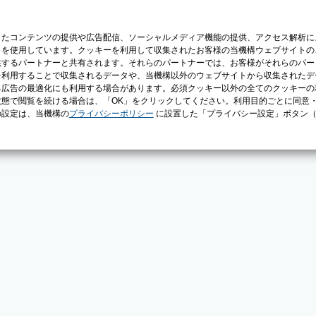
じたコンテンツの提供や広告配信、ソーシャルメディア機能の提供、アクセス解析に
）を使用しています。クッキーを利用して収集されたお客様の当機構ウェブサイトの
供するパートナーと共有されます。それらのパートナーでは、お客様がそれらのパー
を利用することで収集されるデータや、当機構以外のウェブサイトから収集されたデ
る広告の最適化にも利用する場合があります。必須クッキー以外の全てのクッキーの
態で閲覧を続ける場合は、「OK」をクリックしてください。利用目的ごとに同意
の設定は、当機構の
プライバシーポリシー
に設置した「プライバシー設定」ボタン