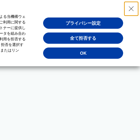
よる当機構ウェ
ご利用に関する
プライバシー設定
トナーに提供し
ータを組み合わ
全て拒否する
利用を拒否する
・拒否を選択す
（またはリン
OK