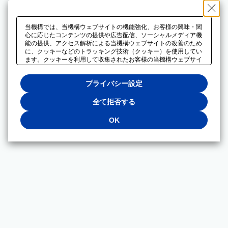
当機構では、当機構ウェブサイトの機能強化、お客様の興味・関
心に応じたコンテンツの提供や広告配信、ソーシャルメディア機
能の提供、アクセス解析による当機構ウェブサイトの改善のため
に、クッキーなどのトラッキング技術（クッキー）を使用してい
ます。クッキーを利用して収集されたお客様の当機構ウェブサイ
トのご利用に関するデータは、広告配信、ソーシャルメディアや
アクセス解析サービスを提供するパートナーと共有されます。そ
プライバシー設定
れらのパートナーでは、お客様がそれらのパートナーに提供した
他のデータ、またはお客様がそれらのパートナーが提供するサー
ビスを利用することで収集されるデータや、当機構以外のウェブ
全て拒否する
サイトから収集されたデータを組み合わせて分析し、インターネ
ット上で当機構以外の事業者がお客様に配信する広告の最適化に
OK
も利用する場合があります。必須クッキー以外の全てのクッキー
の利用を拒否する場合は、「全て拒否する」をクリックしてくだ
さい。クッキーが有効な状態で閲覧を続ける場合は、「OK」を
クリックしてください。利用目的ごとに同意・拒否を選択する場
合は、「プライバシー設定」をクリックしてください。同意・拒
否の設定は、当機構の
プライバシーポリシー
に設置した「プラ
イバシー設定」ボタン（またはリンク）からいつでも変更できま
す。