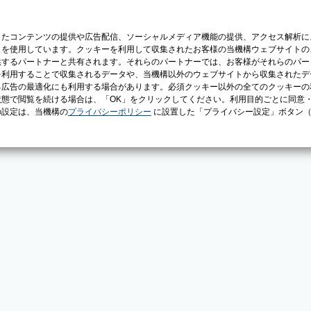
じたコンテンツの提供や広告配信、ソーシャルメディア機能の提供、アクセス解析に
）を使用しています。クッキーを利用して収集されたお客様の当機構ウェブサイトの
供するパートナーと共有されます。それらのパートナーでは、お客様がそれらのパー
を利用することで収集されるデータや、当機構以外のウェブサイトから収集されたデ
る広告の最適化にも利用する場合があります。必須クッキー以外の全てのクッキーの
態で閲覧を続ける場合は、「OK」をクリックしてください。利用目的ごとに同意
の設定は、当機構の
プライバシーポリシー
に設置した「プライバシー設定」ボタン