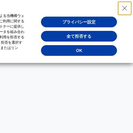
よる当機構ウェ
ご利用に関する
プライバシー設定
トナーに提供し
ータを組み合わ
全て拒否する
利用を拒否する
・拒否を選択す
（またはリン
OK