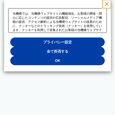
当機構では、当機構ウェブサイトの機能強化、お客様の興味・関
心に応じたコンテンツの提供や広告配信、ソーシャルメディア機
能の提供、アクセス解析による当機構ウェブサイトの改善のため
に、クッキーなどのトラッキング技術（クッキー）を使用してい
ます。クッキーを利用して収集されたお客様の当機構ウェブサイ
トのご利用に関するデータは、広告配信、ソーシャルメディアや
アクセス解析サービスを提供するパートナーと共有されます。そ
プライバシー設定
れらのパートナーでは、お客様がそれらのパートナーに提供した
他のデータ、またはお客様がそれらのパートナーが提供するサー
ビスを利用することで収集されるデータや、当機構以外のウェブ
全て拒否する
サイトから収集されたデータを組み合わせて分析し、インターネ
ット上で当機構以外の事業者がお客様に配信する広告の最適化に
OK
も利用する場合があります。必須クッキー以外の全てのクッキー
の利用を拒否する場合は、「全て拒否する」をクリックしてくだ
さい。クッキーが有効な状態で閲覧を続ける場合は、「OK」を
クリックしてください。利用目的ごとに同意・拒否を選択する場
合は、「プライバシー設定」をクリックしてください。同意・拒
否の設定は、当機構の
プライバシーポリシー
に設置した「プラ
イバシー設定」ボタン（またはリンク）からいつでも変更できま
す。