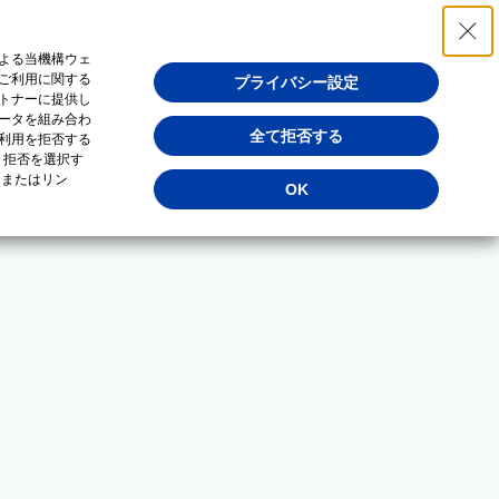
よる当機構ウェ
ご利用に関する
プライバシー設定
トナーに提供し
ータを組み合わ
全て拒否する
利用を拒否する
・拒否を選択す
（またはリン
OK