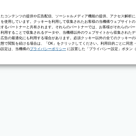
じたコンテンツの提供や広告配信、ソーシャルメディア機能の提供、アクセス解析に
）を使用しています。クッキーを利用して収集されたお客様の当機構ウェブサイトの
供するパートナーと共有されます。それらのパートナーでは、お客様がそれらのパー
を利用することで収集されるデータや、当機構以外のウェブサイトから収集されたデ
る広告の最適化にも利用する場合があります。必須クッキー以外の全てのクッキーの
態で閲覧を続ける場合は、「OK」をクリックしてください。利用目的ごとに同意
の設定は、当機構の
プライバシーポリシー
に設置した「プライバシー設定」ボタン