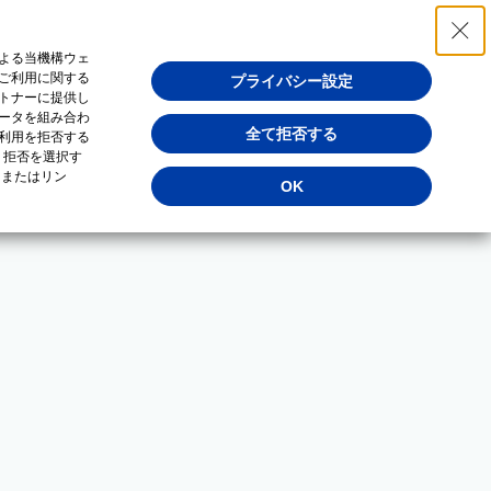
よる当機構ウェ
ご利用に関する
プライバシー設定
トナーに提供し
ータを組み合わ
全て拒否する
利用を拒否する
・拒否を選択す
（またはリン
OK