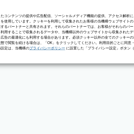
じたコンテンツの提供や広告配信、ソーシャルメディア機能の提供、アクセス解析に
）を使用しています。クッキーを利用して収集されたお客様の当機構ウェブサイトの
供するパートナーと共有されます。それらのパートナーでは、お客様がそれらのパー
を利用することで収集されるデータや、当機構以外のウェブサイトから収集されたデ
る広告の最適化にも利用する場合があります。必須クッキー以外の全てのクッキーの
態で閲覧を続ける場合は、「OK」をクリックしてください。利用目的ごとに同意
の設定は、当機構の
プライバシーポリシー
に設置した「プライバシー設定」ボタン