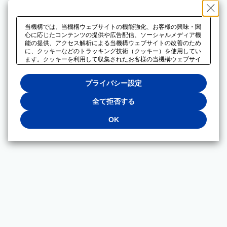
当機構では、当機構ウェブサイトの機能強化、お客様の興味・関
心に応じたコンテンツの提供や広告配信、ソーシャルメディア機
能の提供、アクセス解析による当機構ウェブサイトの改善のため
に、クッキーなどのトラッキング技術（クッキー）を使用してい
ます。クッキーを利用して収集されたお客様の当機構ウェブサイ
トのご利用に関するデータは、広告配信、ソーシャルメディアや
アクセス解析サービスを提供するパートナーと共有されます。そ
プライバシー設定
れらのパートナーでは、お客様がそれらのパートナーに提供した
他のデータ、またはお客様がそれらのパートナーが提供するサー
ビスを利用することで収集されるデータや、当機構以外のウェブ
全て拒否する
サイトから収集されたデータを組み合わせて分析し、インターネ
ット上で当機構以外の事業者がお客様に配信する広告の最適化に
OK
も利用する場合があります。必須クッキー以外の全てのクッキー
の利用を拒否する場合は、「全て拒否する」をクリックしてくだ
さい。クッキーが有効な状態で閲覧を続ける場合は、「OK」を
クリックしてください。利用目的ごとに同意・拒否を選択する場
合は、「プライバシー設定」をクリックしてください。同意・拒
否の設定は、当機構の
プライバシーポリシー
に設置した「プラ
イバシー設定」ボタン（またはリンク）からいつでも変更できま
す。