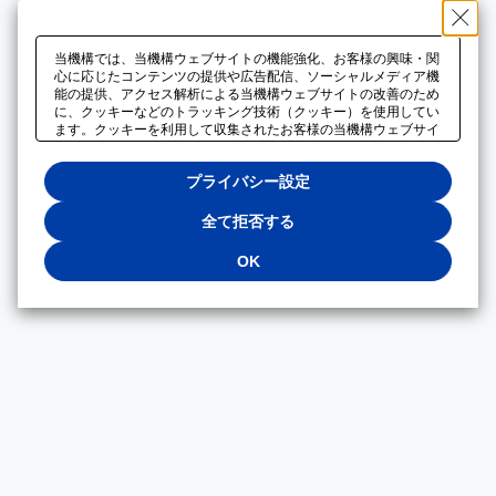
当機構では、当機構ウェブサイトの機能強化、お客様の興味・関
心に応じたコンテンツの提供や広告配信、ソーシャルメディア機
能の提供、アクセス解析による当機構ウェブサイトの改善のため
に、クッキーなどのトラッキング技術（クッキー）を使用してい
ます。クッキーを利用して収集されたお客様の当機構ウェブサイ
トのご利用に関するデータは、広告配信、ソーシャルメディアや
アクセス解析サービスを提供するパートナーと共有されます。そ
プライバシー設定
れらのパートナーでは、お客様がそれらのパートナーに提供した
他のデータ、またはお客様がそれらのパートナーが提供するサー
ビスを利用することで収集されるデータや、当機構以外のウェブ
全て拒否する
サイトから収集されたデータを組み合わせて分析し、インターネ
ット上で当機構以外の事業者がお客様に配信する広告の最適化に
OK
も利用する場合があります。必須クッキー以外の全てのクッキー
の利用を拒否する場合は、「全て拒否する」をクリックしてくだ
さい。クッキーが有効な状態で閲覧を続ける場合は、「OK」を
クリックしてください。利用目的ごとに同意・拒否を選択する場
合は、「プライバシー設定」をクリックしてください。同意・拒
否の設定は、当機構の
プライバシーポリシー
に設置した「プラ
イバシー設定」ボタン（またはリンク）からいつでも変更できま
す。