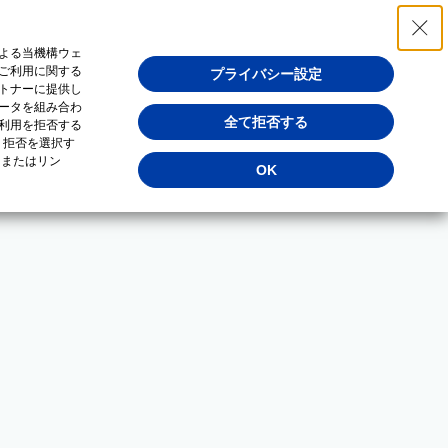
よる当機構ウェ
ご利用に関する
プライバシー設定
トナーに提供し
ータを組み合わ
全て拒否する
利用を拒否する
・拒否を選択す
（またはリン
OK