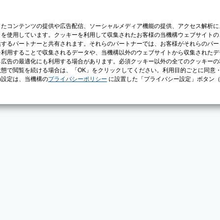
じたコンテンツの提供や広告配信、ソーシャルメディア機能の提供、アクセス解析に
）を使用しています。クッキーを利用して収集されたお客様の当機構ウェブサイトの
供するパートナーと共有されます。それらのパートナーでは、お客様がそれらのパー
を利用することで収集されるデータや、当機構以外のウェブサイトから収集されたデ
る広告の最適化にも利用する場合があります。必須クッキー以外の全てのクッキーの
態で閲覧を続ける場合は、「OK」をクリックしてください。利用目的ごとに同意
の設定は、当機構の
プライバシーポリシー
に設置した「プライバシー設定」ボタン