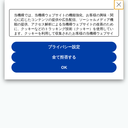
当機構では、当機構ウェブサイトの機能強化、お客様の興味・関
心に応じたコンテンツの提供や広告配信、ソーシャルメディア機
能の提供、アクセス解析による当機構ウェブサイトの改善のため
に、クッキーなどのトラッキング技術（クッキー）を使用してい
ます。クッキーを利用して収集されたお客様の当機構ウェブサイ
トのご利用に関するデータは、広告配信、ソーシャルメディアや
アクセス解析サービスを提供するパートナーと共有されます。そ
プライバシー設定
れらのパートナーでは、お客様がそれらのパートナーに提供した
他のデータ、またはお客様がそれらのパートナーが提供するサー
ビスを利用することで収集されるデータや、当機構以外のウェブ
全て拒否する
サイトから収集されたデータを組み合わせて分析し、インターネ
ット上で当機構以外の事業者がお客様に配信する広告の最適化に
OK
も利用する場合があります。必須クッキー以外の全てのクッキー
の利用を拒否する場合は、「全て拒否する」をクリックしてくだ
さい。クッキーが有効な状態で閲覧を続ける場合は、「OK」を
クリックしてください。利用目的ごとに同意・拒否を選択する場
合は、「プライバシー設定」をクリックしてください。同意・拒
否の設定は、当機構の
プライバシーポリシー
に設置した「プラ
イバシー設定」ボタン（またはリンク）からいつでも変更できま
す。