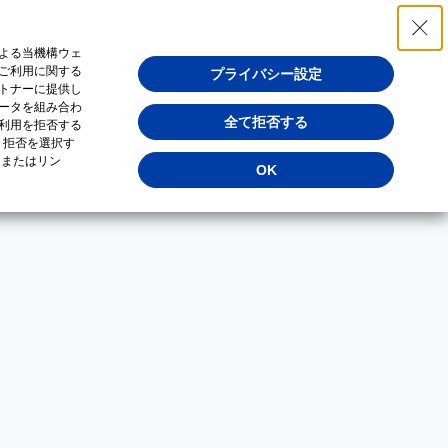
よる当機構ウェ
ご利用に関する
プライバシー設定
トナーに提供し
ータを組み合わ
全て拒否する
利用を拒否する
・拒否を選択す
（またはリン
OK