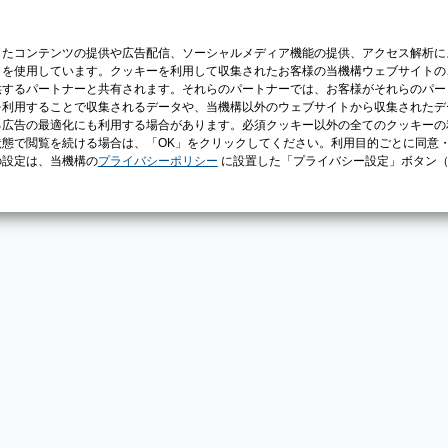
じたコンテンツの提供や広告配信、ソーシャルメディア機能の提供、アクセス解析に
）を使用しています。クッキーを利用して収集されたお客様の当機構ウェブサイトの
供するパートナーと共有されます。それらのパートナーでは、お客様がそれらのパー
を利用することで収集されるデータや、当機構以外のウェブサイトから収集されたデ
る広告の最適化にも利用する場合があります。必須クッキー以外の全てのクッキーの
態で閲覧を続ける場合は、「OK」をクリックしてください。利用目的ごとに同意
の設定は、当機構の
プライバシーポリシー
に設置した「プライバシー設定」ボタン