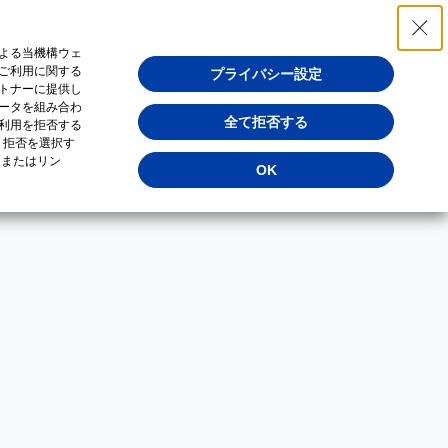
よる当機構ウェ
ご利用に関する
プライバシー設定
トナーに提供し
ータを組み合わ
全て拒否する
利用を拒否する
・拒否を選択す
（またはリン
OK