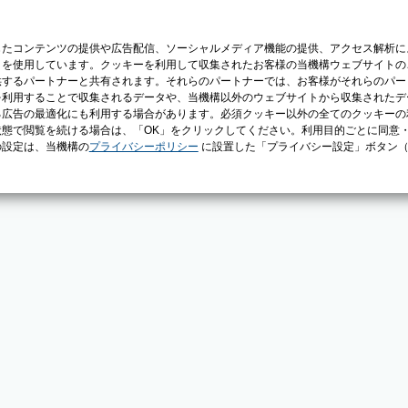
じたコンテンツの提供や広告配信、ソーシャルメディア機能の提供、アクセス解析に
）を使用しています。クッキーを利用して収集されたお客様の当機構ウェブサイトの
供するパートナーと共有されます。それらのパートナーでは、お客様がそれらのパー
を利用することで収集されるデータや、当機構以外のウェブサイトから収集されたデ
る広告の最適化にも利用する場合があります。必須クッキー以外の全てのクッキーの
態で閲覧を続ける場合は、「OK」をクリックしてください。利用目的ごとに同意
の設定は、当機構の
プライバシーポリシー
に設置した「プライバシー設定」ボタン