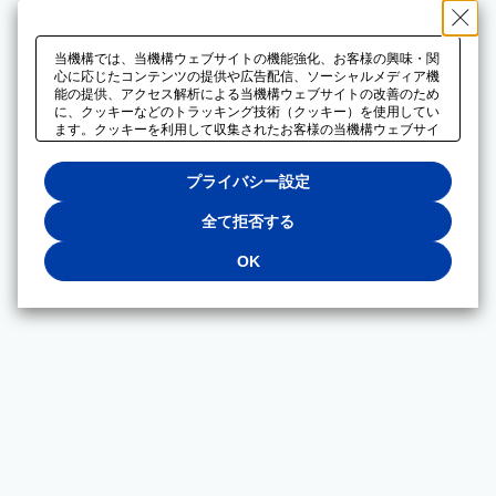
当機構では、当機構ウェブサイトの機能強化、お客様の興味・関
心に応じたコンテンツの提供や広告配信、ソーシャルメディア機
能の提供、アクセス解析による当機構ウェブサイトの改善のため
に、クッキーなどのトラッキング技術（クッキー）を使用してい
ます。クッキーを利用して収集されたお客様の当機構ウェブサイ
トのご利用に関するデータは、広告配信、ソーシャルメディアや
アクセス解析サービスを提供するパートナーと共有されます。そ
プライバシー設定
れらのパートナーでは、お客様がそれらのパートナーに提供した
他のデータ、またはお客様がそれらのパートナーが提供するサー
ビスを利用することで収集されるデータや、当機構以外のウェブ
全て拒否する
サイトから収集されたデータを組み合わせて分析し、インターネ
ット上で当機構以外の事業者がお客様に配信する広告の最適化に
OK
も利用する場合があります。必須クッキー以外の全てのクッキー
の利用を拒否する場合は、「全て拒否する」をクリックしてくだ
さい。クッキーが有効な状態で閲覧を続ける場合は、「OK」を
クリックしてください。利用目的ごとに同意・拒否を選択する場
合は、「プライバシー設定」をクリックしてください。同意・拒
否の設定は、当機構の
プライバシーポリシー
に設置した「プラ
イバシー設定」ボタン（またはリンク）からいつでも変更できま
す。