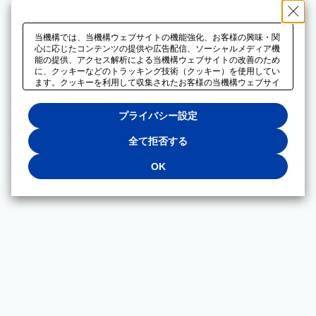
当機構では、当機構ウェブサイトの機能強化、お客様の興味・関
心に応じたコンテンツの提供や広告配信、ソーシャルメディア機
能の提供、アクセス解析による当機構ウェブサイトの改善のため
に、クッキーなどのトラッキング技術（クッキー）を使用してい
ます。クッキーを利用して収集されたお客様の当機構ウェブサイ
トのご利用に関するデータは、広告配信、ソーシャルメディアや
アクセス解析サービスを提供するパートナーと共有されます。そ
プライバシー設定
れらのパートナーでは、お客様がそれらのパートナーに提供した
他のデータ、またはお客様がそれらのパートナーが提供するサー
ビスを利用することで収集されるデータや、当機構以外のウェブ
全て拒否する
サイトから収集されたデータを組み合わせて分析し、インターネ
ット上で当機構以外の事業者がお客様に配信する広告の最適化に
OK
も利用する場合があります。必須クッキー以外の全てのクッキー
の利用を拒否する場合は、「全て拒否する」をクリックしてくだ
さい。クッキーが有効な状態で閲覧を続ける場合は、「OK」を
クリックしてください。利用目的ごとに同意・拒否を選択する場
合は、「プライバシー設定」をクリックしてください。同意・拒
否の設定は、当機構の
プライバシーポリシー
に設置した「プラ
イバシー設定」ボタン（またはリンク）からいつでも変更できま
す。