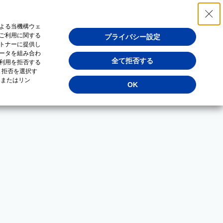
よる当機構ウェ
ご利用に関する
プライバシー設定
トナーに提供し
ータを組み合わ
全て拒否する
利用を拒否する
・拒否を選択す
（またはリン
OK