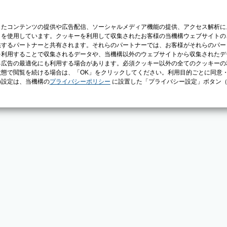
じたコンテンツの提供や広告配信、ソーシャルメディア機能の提供、アクセス解析に
）を使用しています。クッキーを利用して収集されたお客様の当機構ウェブサイトの
供するパートナーと共有されます。それらのパートナーでは、お客様がそれらのパー
を利用することで収集されるデータや、当機構以外のウェブサイトから収集されたデ
る広告の最適化にも利用する場合があります。必須クッキー以外の全てのクッキーの
態で閲覧を続ける場合は、「OK」をクリックしてください。利用目的ごとに同意
の設定は、当機構の
プライバシーポリシー
に設置した「プライバシー設定」ボタン