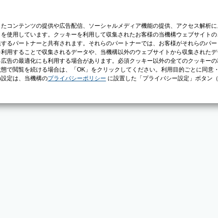
じたコンテンツの提供や広告配信、ソーシャルメディア機能の提供、アクセス解析に
）を使用しています。クッキーを利用して収集されたお客様の当機構ウェブサイトの
供するパートナーと共有されます。それらのパートナーでは、お客様がそれらのパー
を利用することで収集されるデータや、当機構以外のウェブサイトから収集されたデ
る広告の最適化にも利用する場合があります。必須クッキー以外の全てのクッキーの
態で閲覧を続ける場合は、「OK」をクリックしてください。利用目的ごとに同意
の設定は、当機構の
プライバシーポリシー
に設置した「プライバシー設定」ボタン