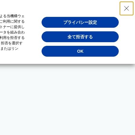
よる当機構ウェ
ご利用に関する
プライバシー設定
トナーに提供し
ータを組み合わ
全て拒否する
利用を拒否する
・拒否を選択す
（またはリン
OK