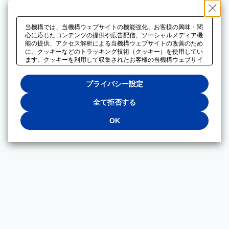
当機構では、当機構ウェブサイトの機能強化、お客様の興味・関
心に応じたコンテンツの提供や広告配信、ソーシャルメディア機
能の提供、アクセス解析による当機構ウェブサイトの改善のため
に、クッキーなどのトラッキング技術（クッキー）を使用してい
ます。クッキーを利用して収集されたお客様の当機構ウェブサイ
トのご利用に関するデータは、広告配信、ソーシャルメディアや
アクセス解析サービスを提供するパートナーと共有されます。そ
プライバシー設定
れらのパートナーでは、お客様がそれらのパートナーに提供した
他のデータ、またはお客様がそれらのパートナーが提供するサー
ビスを利用することで収集されるデータや、当機構以外のウェブ
全て拒否する
サイトから収集されたデータを組み合わせて分析し、インターネ
ット上で当機構以外の事業者がお客様に配信する広告の最適化に
OK
も利用する場合があります。必須クッキー以外の全てのクッキー
の利用を拒否する場合は、「全て拒否する」をクリックしてくだ
さい。クッキーが有効な状態で閲覧を続ける場合は、「OK」を
クリックしてください。利用目的ごとに同意・拒否を選択する場
合は、「プライバシー設定」をクリックしてください。同意・拒
否の設定は、当機構の
プライバシーポリシー
に設置した「プラ
イバシー設定」ボタン（またはリンク）からいつでも変更できま
す。