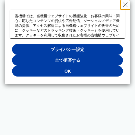
当機構では、当機構ウェブサイトの機能強化、お客様の興味・関
心に応じたコンテンツの提供や広告配信、ソーシャルメディア機
能の提供、アクセス解析による当機構ウェブサイトの改善のため
に、クッキーなどのトラッキング技術（クッキー）を使用してい
ます。クッキーを利用して収集されたお客様の当機構ウェブサイ
トのご利用に関するデータは、広告配信、ソーシャルメディアや
アクセス解析サービスを提供するパートナーと共有されます。そ
プライバシー設定
れらのパートナーでは、お客様がそれらのパートナーに提供した
他のデータ、またはお客様がそれらのパートナーが提供するサー
ビスを利用することで収集されるデータや、当機構以外のウェブ
全て拒否する
サイトから収集されたデータを組み合わせて分析し、インターネ
ット上で当機構以外の事業者がお客様に配信する広告の最適化に
OK
も利用する場合があります。必須クッキー以外の全てのクッキー
の利用を拒否する場合は、「全て拒否する」をクリックしてくだ
さい。クッキーが有効な状態で閲覧を続ける場合は、「OK」を
クリックしてください。利用目的ごとに同意・拒否を選択する場
合は、「プライバシー設定」をクリックしてください。同意・拒
否の設定は、当機構の
プライバシーポリシー
に設置した「プラ
イバシー設定」ボタン（またはリンク）からいつでも変更できま
す。