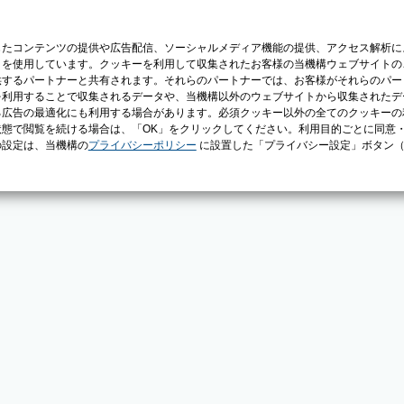
じたコンテンツの提供や広告配信、ソーシャルメディア機能の提供、アクセス解析に
）を使用しています。クッキーを利用して収集されたお客様の当機構ウェブサイトの
供するパートナーと共有されます。それらのパートナーでは、お客様がそれらのパー
を利用することで収集されるデータや、当機構以外のウェブサイトから収集されたデ
る広告の最適化にも利用する場合があります。必須クッキー以外の全てのクッキーの
態で閲覧を続ける場合は、「OK」をクリックしてください。利用目的ごとに同意
の設定は、当機構の
プライバシーポリシー
に設置した「プライバシー設定」ボタン