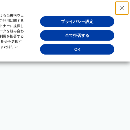
よる当機構ウェ
ご利用に関する
プライバシー設定
トナーに提供し
ータを組み合わ
全て拒否する
利用を拒否する
・拒否を選択す
（またはリン
OK