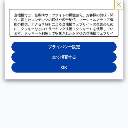
当機構では、当機構ウェブサイトの機能強化、お客様の興味・関
心に応じたコンテンツの提供や広告配信、ソーシャルメディア機
能の提供、アクセス解析による当機構ウェブサイトの改善のため
に、クッキーなどのトラッキング技術（クッキー）を使用してい
ます。クッキーを利用して収集されたお客様の当機構ウェブサイ
トのご利用に関するデータは、広告配信、ソーシャルメディアや
アクセス解析サービスを提供するパートナーと共有されます。そ
プライバシー設定
れらのパートナーでは、お客様がそれらのパートナーに提供した
他のデータ、またはお客様がそれらのパートナーが提供するサー
ビスを利用することで収集されるデータや、当機構以外のウェブ
全て拒否する
サイトから収集されたデータを組み合わせて分析し、インターネ
ット上で当機構以外の事業者がお客様に配信する広告の最適化に
OK
も利用する場合があります。必須クッキー以外の全てのクッキー
の利用を拒否する場合は、「全て拒否する」をクリックしてくだ
さい。クッキーが有効な状態で閲覧を続ける場合は、「OK」を
クリックしてください。利用目的ごとに同意・拒否を選択する場
合は、「プライバシー設定」をクリックしてください。同意・拒
否の設定は、当機構の
プライバシーポリシー
に設置した「プラ
イバシー設定」ボタン（またはリンク）からいつでも変更できま
す。