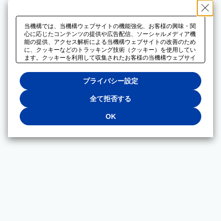
当機構では、当機構ウェブサイトの機能強化、お客様の興味・関
心に応じたコンテンツの提供や広告配信、ソーシャルメディア機
能の提供、アクセス解析による当機構ウェブサイトの改善のため
に、クッキーなどのトラッキング技術（クッキー）を使用してい
ます。クッキーを利用して収集されたお客様の当機構ウェブサイ
トのご利用に関するデータは、広告配信、ソーシャルメディアや
アクセス解析サービスを提供するパートナーと共有されます。そ
プライバシー設定
れらのパートナーでは、お客様がそれらのパートナーに提供した
他のデータ、またはお客様がそれらのパートナーが提供するサー
ビスを利用することで収集されるデータや、当機構以外のウェブ
全て拒否する
サイトから収集されたデータを組み合わせて分析し、インターネ
ット上で当機構以外の事業者がお客様に配信する広告の最適化に
OK
も利用する場合があります。必須クッキー以外の全てのクッキー
の利用を拒否する場合は、「全て拒否する」をクリックしてくだ
さい。クッキーが有効な状態で閲覧を続ける場合は、「OK」を
クリックしてください。利用目的ごとに同意・拒否を選択する場
合は、「プライバシー設定」をクリックしてください。同意・拒
否の設定は、当機構の
プライバシーポリシー
に設置した「プラ
イバシー設定」ボタン（またはリンク）からいつでも変更できま
す。