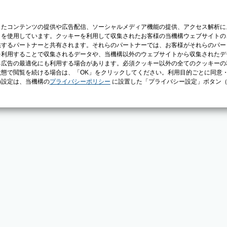
じたコンテンツの提供や広告配信、ソーシャルメディア機能の提供、アクセス解析に
）を使用しています。クッキーを利用して収集されたお客様の当機構ウェブサイトの
供するパートナーと共有されます。それらのパートナーでは、お客様がそれらのパー
を利用することで収集されるデータや、当機構以外のウェブサイトから収集されたデ
る広告の最適化にも利用する場合があります。必須クッキー以外の全てのクッキーの
態で閲覧を続ける場合は、「OK」をクリックしてください。利用目的ごとに同意
の設定は、当機構の
プライバシーポリシー
に設置した「プライバシー設定」ボタン