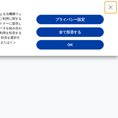
よる当機構ウェ
ご利用に関する
プライバシー設定
トナーに提供し
ータを組み合わ
全て拒否する
利用を拒否する
・拒否を選択す
（またはリン
OK