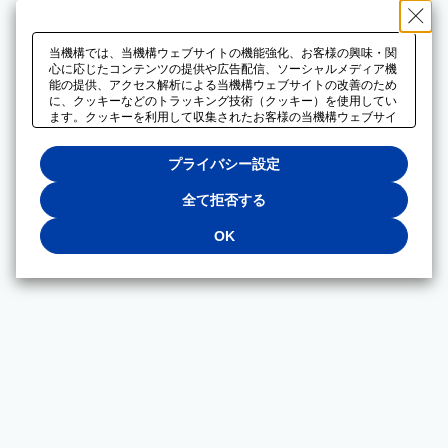
当機構では、当機構ウェブサイトの機能強化、お客様の興味・関
心に応じたコンテンツの提供や広告配信、ソーシャルメディア機
能の提供、アクセス解析による当機構ウェブサイトの改善のため
に、クッキーなどのトラッキング技術（クッキー）を使用してい
ます。クッキーを利用して収集されたお客様の当機構ウェブサイ
トのご利用に関するデータは、広告配信、ソーシャルメディアや
アクセス解析サービスを提供するパートナーと共有されます。そ
プライバシー設定
れらのパートナーでは、お客様がそれらのパートナーに提供した
他のデータ、またはお客様がそれらのパートナーが提供するサー
ビスを利用することで収集されるデータや、当機構以外のウェブ
全て拒否する
サイトから収集されたデータを組み合わせて分析し、インターネ
ット上で当機構以外の事業者がお客様に配信する広告の最適化に
OK
も利用する場合があります。必須クッキー以外の全てのクッキー
の利用を拒否する場合は、「全て拒否する」をクリックしてくだ
さい。クッキーが有効な状態で閲覧を続ける場合は、「OK」を
クリックしてください。利用目的ごとに同意・拒否を選択する場
合は、「プライバシー設定」をクリックしてください。同意・拒
否の設定は、当機構の
プライバシーポリシー
に設置した「プラ
イバシー設定」ボタン（またはリンク）からいつでも変更できま
す。