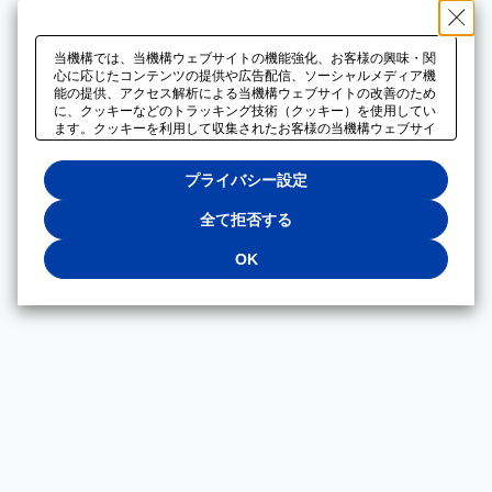
当機構では、当機構ウェブサイトの機能強化、お客様の興味・関
心に応じたコンテンツの提供や広告配信、ソーシャルメディア機
能の提供、アクセス解析による当機構ウェブサイトの改善のため
に、クッキーなどのトラッキング技術（クッキー）を使用してい
ます。クッキーを利用して収集されたお客様の当機構ウェブサイ
トのご利用に関するデータは、広告配信、ソーシャルメディアや
アクセス解析サービスを提供するパートナーと共有されます。そ
プライバシー設定
れらのパートナーでは、お客様がそれらのパートナーに提供した
他のデータ、またはお客様がそれらのパートナーが提供するサー
ビスを利用することで収集されるデータや、当機構以外のウェブ
全て拒否する
サイトから収集されたデータを組み合わせて分析し、インターネ
ット上で当機構以外の事業者がお客様に配信する広告の最適化に
OK
も利用する場合があります。必須クッキー以外の全てのクッキー
の利用を拒否する場合は、「全て拒否する」をクリックしてくだ
さい。クッキーが有効な状態で閲覧を続ける場合は、「OK」を
クリックしてください。利用目的ごとに同意・拒否を選択する場
合は、「プライバシー設定」をクリックしてください。同意・拒
否の設定は、当機構の
プライバシーポリシー
に設置した「プラ
イバシー設定」ボタン（またはリンク）からいつでも変更できま
す。