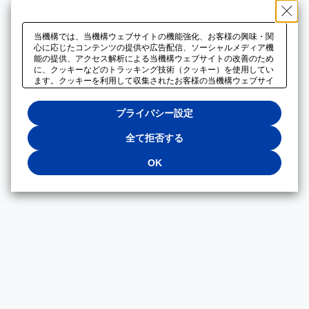
当機構では、当機構ウェブサイトの機能強化、お客様の興味・関
心に応じたコンテンツの提供や広告配信、ソーシャルメディア機
能の提供、アクセス解析による当機構ウェブサイトの改善のため
に、クッキーなどのトラッキング技術（クッキー）を使用してい
ます。クッキーを利用して収集されたお客様の当機構ウェブサイ
トのご利用に関するデータは、広告配信、ソーシャルメディアや
アクセス解析サービスを提供するパートナーと共有されます。そ
プライバシー設定
れらのパートナーでは、お客様がそれらのパートナーに提供した
他のデータ、またはお客様がそれらのパートナーが提供するサー
ビスを利用することで収集されるデータや、当機構以外のウェブ
全て拒否する
サイトから収集されたデータを組み合わせて分析し、インターネ
ット上で当機構以外の事業者がお客様に配信する広告の最適化に
OK
も利用する場合があります。必須クッキー以外の全てのクッキー
の利用を拒否する場合は、「全て拒否する」をクリックしてくだ
さい。クッキーが有効な状態で閲覧を続ける場合は、「OK」を
クリックしてください。利用目的ごとに同意・拒否を選択する場
合は、「プライバシー設定」をクリックしてください。同意・拒
否の設定は、当機構の
プライバシーポリシー
に設置した「プラ
イバシー設定」ボタン（またはリンク）からいつでも変更できま
す。