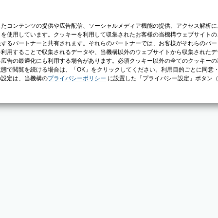
じたコンテンツの提供や広告配信、ソーシャルメディア機能の提供、アクセス解析に
）を使用しています。クッキーを利用して収集されたお客様の当機構ウェブサイトの
供するパートナーと共有されます。それらのパートナーでは、お客様がそれらのパー
を利用することで収集されるデータや、当機構以外のウェブサイトから収集されたデ
る広告の最適化にも利用する場合があります。必須クッキー以外の全てのクッキーの
態で閲覧を続ける場合は、「OK」をクリックしてください。利用目的ごとに同意
の設定は、当機構の
プライバシーポリシー
に設置した「プライバシー設定」ボタン