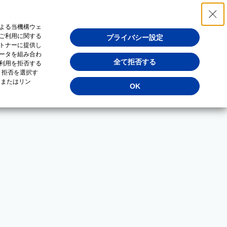
よる当機構ウェ
ご利用に関する
プライバシー設定
トナーに提供し
ータを組み合わ
全て拒否する
利用を拒否する
・拒否を選択す
（またはリン
OK