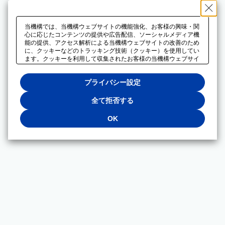
当機構では、当機構ウェブサイトの機能強化、お客様の興味・関
心に応じたコンテンツの提供や広告配信、ソーシャルメディア機
能の提供、アクセス解析による当機構ウェブサイトの改善のため
に、クッキーなどのトラッキング技術（クッキー）を使用してい
ます。クッキーを利用して収集されたお客様の当機構ウェブサイ
トのご利用に関するデータは、広告配信、ソーシャルメディアや
アクセス解析サービスを提供するパートナーと共有されます。そ
プライバシー設定
れらのパートナーでは、お客様がそれらのパートナーに提供した
他のデータ、またはお客様がそれらのパートナーが提供するサー
ビスを利用することで収集されるデータや、当機構以外のウェブ
全て拒否する
サイトから収集されたデータを組み合わせて分析し、インターネ
ット上で当機構以外の事業者がお客様に配信する広告の最適化に
OK
も利用する場合があります。必須クッキー以外の全てのクッキー
の利用を拒否する場合は、「全て拒否する」をクリックしてくだ
さい。クッキーが有効な状態で閲覧を続ける場合は、「OK」を
クリックしてください。利用目的ごとに同意・拒否を選択する場
合は、「プライバシー設定」をクリックしてください。同意・拒
否の設定は、当機構の
プライバシーポリシー
に設置した「プラ
イバシー設定」ボタン（またはリンク）からいつでも変更できま
す。