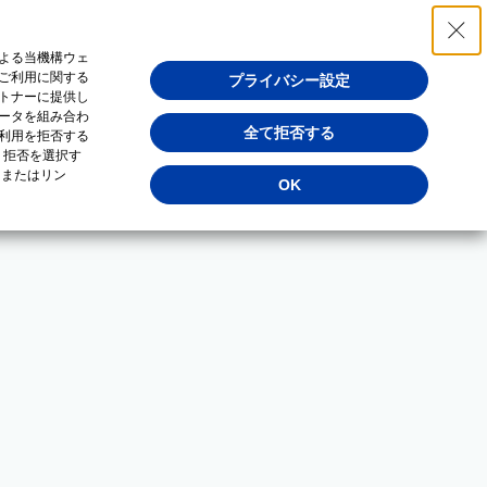
よる当機構ウェ
ご利用に関する
プライバシー設定
トナーに提供し
ータを組み合わ
全て拒否する
利用を拒否する
・拒否を選択す
（またはリン
OK