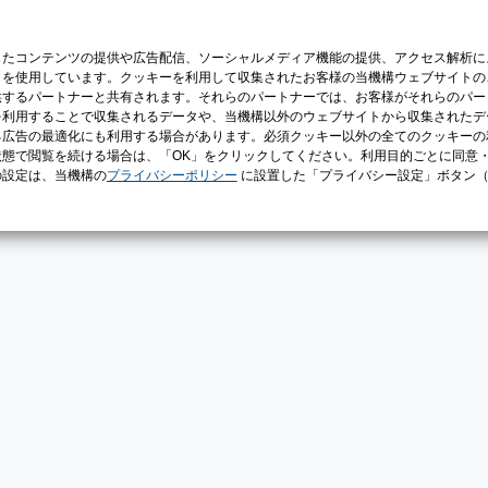
じたコンテンツの提供や広告配信、ソーシャルメディア機能の提供、アクセス解析に
）を使用しています。クッキーを利用して収集されたお客様の当機構ウェブサイトの
供するパートナーと共有されます。それらのパートナーでは、お客様がそれらのパー
を利用することで収集されるデータや、当機構以外のウェブサイトから収集されたデ
る広告の最適化にも利用する場合があります。必須クッキー以外の全てのクッキーの
態で閲覧を続ける場合は、「OK」をクリックしてください。利用目的ごとに同意
の設定は、当機構の
プライバシーポリシー
に設置した「プライバシー設定」ボタン