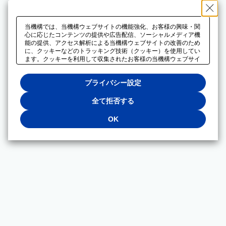
当機構では、当機構ウェブサイトの機能強化、お客様の興味・関
心に応じたコンテンツの提供や広告配信、ソーシャルメディア機
能の提供、アクセス解析による当機構ウェブサイトの改善のため
に、クッキーなどのトラッキング技術（クッキー）を使用してい
ます。クッキーを利用して収集されたお客様の当機構ウェブサイ
トのご利用に関するデータは、広告配信、ソーシャルメディアや
アクセス解析サービスを提供するパートナーと共有されます。そ
プライバシー設定
れらのパートナーでは、お客様がそれらのパートナーに提供した
他のデータ、またはお客様がそれらのパートナーが提供するサー
ビスを利用することで収集されるデータや、当機構以外のウェブ
全て拒否する
サイトから収集されたデータを組み合わせて分析し、インターネ
ット上で当機構以外の事業者がお客様に配信する広告の最適化に
OK
も利用する場合があります。必須クッキー以外の全てのクッキー
の利用を拒否する場合は、「全て拒否する」をクリックしてくだ
さい。クッキーが有効な状態で閲覧を続ける場合は、「OK」を
クリックしてください。利用目的ごとに同意・拒否を選択する場
合は、「プライバシー設定」をクリックしてください。同意・拒
否の設定は、当機構の
プライバシーポリシー
に設置した「プラ
イバシー設定」ボタン（またはリンク）からいつでも変更できま
す。