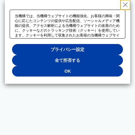
当機構では、当機構ウェブサイトの機能強化、お客様の興味・関
心に応じたコンテンツの提供や広告配信、ソーシャルメディア機
能の提供、アクセス解析による当機構ウェブサイトの改善のため
に、クッキーなどのトラッキング技術（クッキー）を使用してい
ます。クッキーを利用して収集されたお客様の当機構ウェブサイ
トのご利用に関するデータは、広告配信、ソーシャルメディアや
アクセス解析サービスを提供するパートナーと共有されます。そ
プライバシー設定
れらのパートナーでは、お客様がそれらのパートナーに提供した
他のデータ、またはお客様がそれらのパートナーが提供するサー
ビスを利用することで収集されるデータや、当機構以外のウェブ
全て拒否する
サイトから収集されたデータを組み合わせて分析し、インターネ
ット上で当機構以外の事業者がお客様に配信する広告の最適化に
OK
も利用する場合があります。必須クッキー以外の全てのクッキー
の利用を拒否する場合は、「全て拒否する」をクリックしてくだ
さい。クッキーが有効な状態で閲覧を続ける場合は、「OK」を
クリックしてください。利用目的ごとに同意・拒否を選択する場
合は、「プライバシー設定」をクリックしてください。同意・拒
否の設定は、当機構の
プライバシーポリシー
に設置した「プラ
イバシー設定」ボタン（またはリンク）からいつでも変更できま
す。