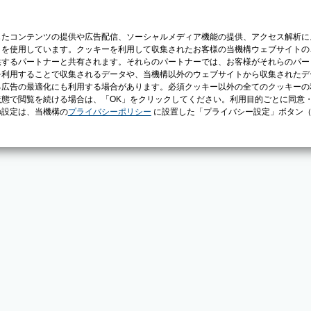
じたコンテンツの提供や広告配信、ソーシャルメディア機能の提供、アクセス解析に
）を使用しています。クッキーを利用して収集されたお客様の当機構ウェブサイトの
供するパートナーと共有されます。それらのパートナーでは、お客様がそれらのパー
を利用することで収集されるデータや、当機構以外のウェブサイトから収集されたデ
る広告の最適化にも利用する場合があります。必須クッキー以外の全てのクッキーの
態で閲覧を続ける場合は、「OK」をクリックしてください。利用目的ごとに同意
の設定は、当機構の
プライバシーポリシー
に設置した「プライバシー設定」ボタン