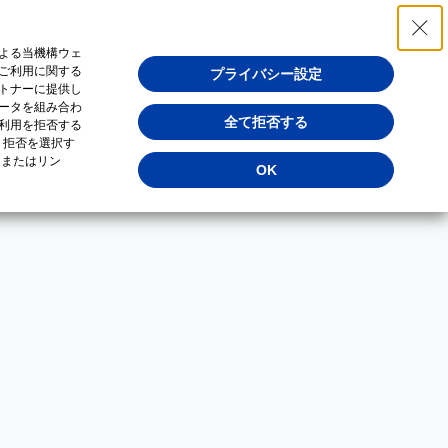
よる当機構ウェ
ご利用に関する
プライバシー設定
トナーに提供し
ータを組み合わ
全て拒否する
利用を拒否する
・拒否を選択す
（またはリン
OK