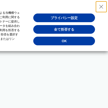
よる当機構ウェ
ご利用に関する
プライバシー設定
トナーに提供し
ータを組み合わ
全て拒否する
利用を拒否する
・拒否を選択す
（またはリン
OK