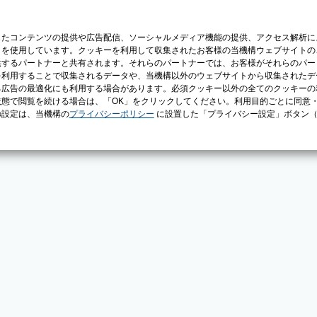
じたコンテンツの提供や広告配信、ソーシャルメディア機能の提供、アクセス解析に
）を使用しています。クッキーを利用して収集されたお客様の当機構ウェブサイトの
供するパートナーと共有されます。それらのパートナーでは、お客様がそれらのパー
を利用することで収集されるデータや、当機構以外のウェブサイトから収集されたデ
る広告の最適化にも利用する場合があります。必須クッキー以外の全てのクッキーの
態で閲覧を続ける場合は、「OK」をクリックしてください。利用目的ごとに同意
の設定は、当機構の
プライバシーポリシー
に設置した「プライバシー設定」ボタン