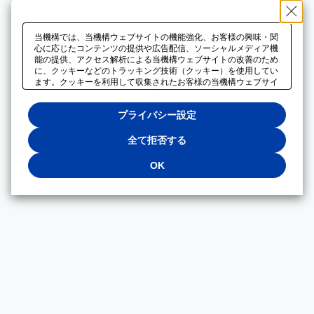
当機構では、当機構ウェブサイトの機能強化、お客様の興味・関
心に応じたコンテンツの提供や広告配信、ソーシャルメディア機
能の提供、アクセス解析による当機構ウェブサイトの改善のため
に、クッキーなどのトラッキング技術（クッキー）を使用してい
ます。クッキーを利用して収集されたお客様の当機構ウェブサイ
トのご利用に関するデータは、広告配信、ソーシャルメディアや
アクセス解析サービスを提供するパートナーと共有されます。そ
プライバシー設定
れらのパートナーでは、お客様がそれらのパートナーに提供した
他のデータ、またはお客様がそれらのパートナーが提供するサー
ビスを利用することで収集されるデータや、当機構以外のウェブ
全て拒否する
サイトから収集されたデータを組み合わせて分析し、インターネ
ット上で当機構以外の事業者がお客様に配信する広告の最適化に
OK
も利用する場合があります。必須クッキー以外の全てのクッキー
の利用を拒否する場合は、「全て拒否する」をクリックしてくだ
さい。クッキーが有効な状態で閲覧を続ける場合は、「OK」を
クリックしてください。利用目的ごとに同意・拒否を選択する場
合は、「プライバシー設定」をクリックしてください。同意・拒
否の設定は、当機構の
プライバシーポリシー
に設置した「プラ
イバシー設定」ボタン（またはリンク）からいつでも変更できま
す。