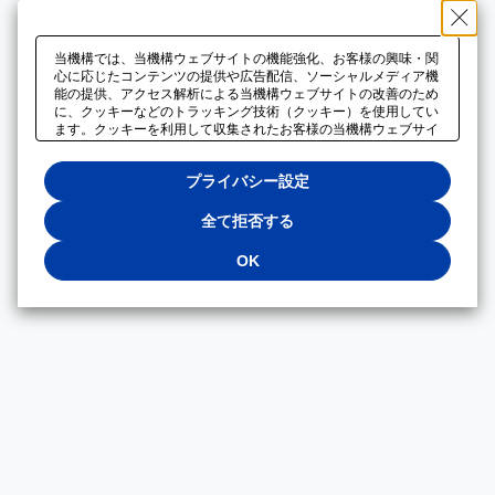
当機構では、当機構ウェブサイトの機能強化、お客様の興味・関
心に応じたコンテンツの提供や広告配信、ソーシャルメディア機
能の提供、アクセス解析による当機構ウェブサイトの改善のため
に、クッキーなどのトラッキング技術（クッキー）を使用してい
ます。クッキーを利用して収集されたお客様の当機構ウェブサイ
トのご利用に関するデータは、広告配信、ソーシャルメディアや
アクセス解析サービスを提供するパートナーと共有されます。そ
プライバシー設定
れらのパートナーでは、お客様がそれらのパートナーに提供した
他のデータ、またはお客様がそれらのパートナーが提供するサー
ビスを利用することで収集されるデータや、当機構以外のウェブ
全て拒否する
サイトから収集されたデータを組み合わせて分析し、インターネ
ット上で当機構以外の事業者がお客様に配信する広告の最適化に
OK
も利用する場合があります。必須クッキー以外の全てのクッキー
の利用を拒否する場合は、「全て拒否する」をクリックしてくだ
さい。クッキーが有効な状態で閲覧を続ける場合は、「OK」を
クリックしてください。利用目的ごとに同意・拒否を選択する場
合は、「プライバシー設定」をクリックしてください。同意・拒
否の設定は、当機構の
プライバシーポリシー
に設置した「プラ
イバシー設定」ボタン（またはリンク）からいつでも変更できま
す。