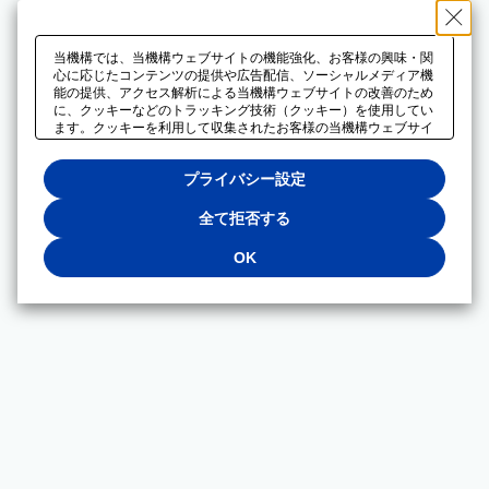
当機構では、当機構ウェブサイトの機能強化、お客様の興味・関
心に応じたコンテンツの提供や広告配信、ソーシャルメディア機
能の提供、アクセス解析による当機構ウェブサイトの改善のため
に、クッキーなどのトラッキング技術（クッキー）を使用してい
ます。クッキーを利用して収集されたお客様の当機構ウェブサイ
トのご利用に関するデータは、広告配信、ソーシャルメディアや
アクセス解析サービスを提供するパートナーと共有されます。そ
プライバシー設定
れらのパートナーでは、お客様がそれらのパートナーに提供した
他のデータ、またはお客様がそれらのパートナーが提供するサー
ビスを利用することで収集されるデータや、当機構以外のウェブ
全て拒否する
サイトから収集されたデータを組み合わせて分析し、インターネ
ット上で当機構以外の事業者がお客様に配信する広告の最適化に
OK
も利用する場合があります。必須クッキー以外の全てのクッキー
の利用を拒否する場合は、「全て拒否する」をクリックしてくだ
さい。クッキーが有効な状態で閲覧を続ける場合は、「OK」を
クリックしてください。利用目的ごとに同意・拒否を選択する場
合は、「プライバシー設定」をクリックしてください。同意・拒
否の設定は、当機構の
プライバシーポリシー
に設置した「プラ
イバシー設定」ボタン（またはリンク）からいつでも変更できま
す。