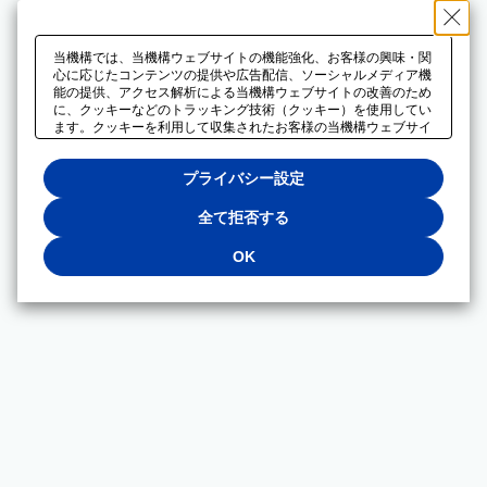
当機構では、当機構ウェブサイトの機能強化、お客様の興味・関
心に応じたコンテンツの提供や広告配信、ソーシャルメディア機
能の提供、アクセス解析による当機構ウェブサイトの改善のため
に、クッキーなどのトラッキング技術（クッキー）を使用してい
ます。クッキーを利用して収集されたお客様の当機構ウェブサイ
トのご利用に関するデータは、広告配信、ソーシャルメディアや
アクセス解析サービスを提供するパートナーと共有されます。そ
プライバシー設定
れらのパートナーでは、お客様がそれらのパートナーに提供した
他のデータ、またはお客様がそれらのパートナーが提供するサー
ビスを利用することで収集されるデータや、当機構以外のウェブ
全て拒否する
サイトから収集されたデータを組み合わせて分析し、インターネ
ット上で当機構以外の事業者がお客様に配信する広告の最適化に
OK
も利用する場合があります。必須クッキー以外の全てのクッキー
の利用を拒否する場合は、「全て拒否する」をクリックしてくだ
さい。クッキーが有効な状態で閲覧を続ける場合は、「OK」を
クリックしてください。利用目的ごとに同意・拒否を選択する場
合は、「プライバシー設定」をクリックしてください。同意・拒
否の設定は、当機構の
プライバシーポリシー
に設置した「プラ
イバシー設定」ボタン（またはリンク）からいつでも変更できま
す。