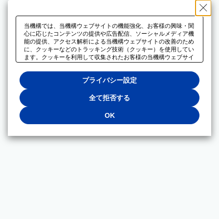
当機構では、当機構ウェブサイトの機能強化、お客様の興味・関
心に応じたコンテンツの提供や広告配信、ソーシャルメディア機
能の提供、アクセス解析による当機構ウェブサイトの改善のため
に、クッキーなどのトラッキング技術（クッキー）を使用してい
ます。クッキーを利用して収集されたお客様の当機構ウェブサイ
トのご利用に関するデータは、広告配信、ソーシャルメディアや
アクセス解析サービスを提供するパートナーと共有されます。そ
プライバシー設定
れらのパートナーでは、お客様がそれらのパートナーに提供した
他のデータ、またはお客様がそれらのパートナーが提供するサー
ビスを利用することで収集されるデータや、当機構以外のウェブ
全て拒否する
サイトから収集されたデータを組み合わせて分析し、インターネ
ット上で当機構以外の事業者がお客様に配信する広告の最適化に
OK
も利用する場合があります。必須クッキー以外の全てのクッキー
の利用を拒否する場合は、「全て拒否する」をクリックしてくだ
さい。クッキーが有効な状態で閲覧を続ける場合は、「OK」を
クリックしてください。利用目的ごとに同意・拒否を選択する場
合は、「プライバシー設定」をクリックしてください。同意・拒
否の設定は、当機構の
プライバシーポリシー
に設置した「プラ
イバシー設定」ボタン（またはリンク）からいつでも変更できま
す。