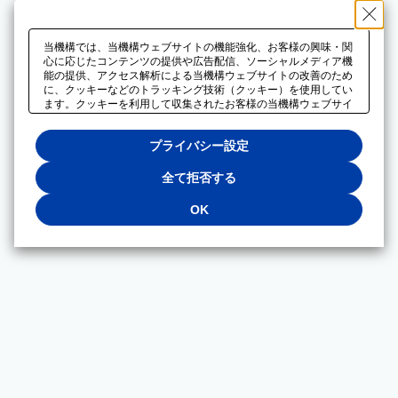
当機構では、当機構ウェブサイトの機能強化、お客様の興味・関
心に応じたコンテンツの提供や広告配信、ソーシャルメディア機
能の提供、アクセス解析による当機構ウェブサイトの改善のため
に、クッキーなどのトラッキング技術（クッキー）を使用してい
ます。クッキーを利用して収集されたお客様の当機構ウェブサイ
トのご利用に関するデータは、広告配信、ソーシャルメディアや
アクセス解析サービスを提供するパートナーと共有されます。そ
プライバシー設定
れらのパートナーでは、お客様がそれらのパートナーに提供した
他のデータ、またはお客様がそれらのパートナーが提供するサー
ビスを利用することで収集されるデータや、当機構以外のウェブ
全て拒否する
サイトから収集されたデータを組み合わせて分析し、インターネ
ット上で当機構以外の事業者がお客様に配信する広告の最適化に
OK
も利用する場合があります。必須クッキー以外の全てのクッキー
の利用を拒否する場合は、「全て拒否する」をクリックしてくだ
さい。クッキーが有効な状態で閲覧を続ける場合は、「OK」を
クリックしてください。利用目的ごとに同意・拒否を選択する場
合は、「プライバシー設定」をクリックしてください。同意・拒
否の設定は、当機構の
プライバシーポリシー
に設置した「プラ
イバシー設定」ボタン（またはリンク）からいつでも変更できま
す。