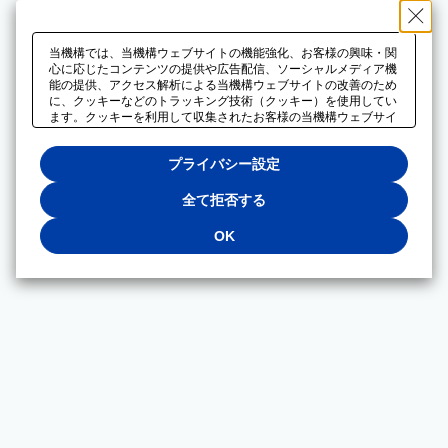
当機構では、当機構ウェブサイトの機能強化、お客様の興味・関
心に応じたコンテンツの提供や広告配信、ソーシャルメディア機
能の提供、アクセス解析による当機構ウェブサイトの改善のため
に、クッキーなどのトラッキング技術（クッキー）を使用してい
ます。クッキーを利用して収集されたお客様の当機構ウェブサイ
トのご利用に関するデータは、広告配信、ソーシャルメディアや
アクセス解析サービスを提供するパートナーと共有されます。そ
プライバシー設定
れらのパートナーでは、お客様がそれらのパートナーに提供した
他のデータ、またはお客様がそれらのパートナーが提供するサー
ビスを利用することで収集されるデータや、当機構以外のウェブ
全て拒否する
サイトから収集されたデータを組み合わせて分析し、インターネ
ット上で当機構以外の事業者がお客様に配信する広告の最適化に
OK
も利用する場合があります。必須クッキー以外の全てのクッキー
の利用を拒否する場合は、「全て拒否する」をクリックしてくだ
さい。クッキーが有効な状態で閲覧を続ける場合は、「OK」を
クリックしてください。利用目的ごとに同意・拒否を選択する場
合は、「プライバシー設定」をクリックしてください。同意・拒
否の設定は、当機構の
プライバシーポリシー
に設置した「プラ
イバシー設定」ボタン（またはリンク）からいつでも変更できま
す。