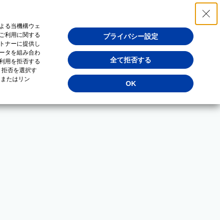
よる当機構ウェ
ご利用に関する
プライバシー設定
トナーに提供し
ータを組み合わ
全て拒否する
利用を拒否する
・拒否を選択す
（またはリン
OK