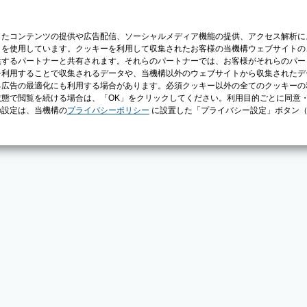
じたコンテンツの提供や広告配信、ソーシャルメディア機能の提供、アクセス解析に
）を使用しています。クッキーを利用して収集されたお客様の当機構ウェブサイトの
供するパートナーと共有されます。それらのパートナーでは、お客様がそれらのパー
を利用することで収集されるデータや、当機構以外のウェブサイトから収集されたデ
る広告の最適化にも利用する場合があります。必須クッキー以外の全てのクッキーの
態で閲覧を続ける場合は、「OK」をクリックしてください。利用目的ごとに同意
の設定は、当機構の
プライバシーポリシー
に設置した「プライバシー設定」ボタン