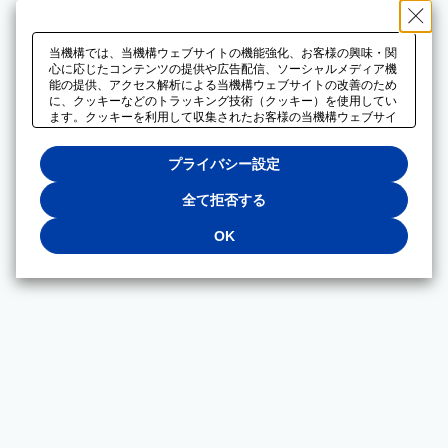
当機構では、当機構ウェブサイトの機能強化、お客様の興味・関
心に応じたコンテンツの提供や広告配信、ソーシャルメディア機
能の提供、アクセス解析による当機構ウェブサイトの改善のため
に、クッキーなどのトラッキング技術（クッキー）を使用してい
ます。クッキーを利用して収集されたお客様の当機構ウェブサイ
トのご利用に関するデータは、広告配信、ソーシャルメディアや
アクセス解析サービスを提供するパートナーと共有されます。そ
プライバシー設定
れらのパートナーでは、お客様がそれらのパートナーに提供した
他のデータ、またはお客様がそれらのパートナーが提供するサー
ビスを利用することで収集されるデータや、当機構以外のウェブ
全て拒否する
サイトから収集されたデータを組み合わせて分析し、インターネ
ット上で当機構以外の事業者がお客様に配信する広告の最適化に
OK
も利用する場合があります。必須クッキー以外の全てのクッキー
の利用を拒否する場合は、「全て拒否する」をクリックしてくだ
さい。クッキーが有効な状態で閲覧を続ける場合は、「OK」を
クリックしてください。利用目的ごとに同意・拒否を選択する場
合は、「プライバシー設定」をクリックしてください。同意・拒
否の設定は、当機構の
プライバシーポリシー
に設置した「プラ
イバシー設定」ボタン（またはリンク）からいつでも変更できま
す。