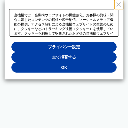
当機構では、当機構ウェブサイトの機能強化、お客様の興味・関
心に応じたコンテンツの提供や広告配信、ソーシャルメディア機
能の提供、アクセス解析による当機構ウェブサイトの改善のため
に、クッキーなどのトラッキング技術（クッキー）を使用してい
ます。クッキーを利用して収集されたお客様の当機構ウェブサイ
トのご利用に関するデータは、広告配信、ソーシャルメディアや
アクセス解析サービスを提供するパートナーと共有されます。そ
プライバシー設定
れらのパートナーでは、お客様がそれらのパートナーに提供した
他のデータ、またはお客様がそれらのパートナーが提供するサー
ビスを利用することで収集されるデータや、当機構以外のウェブ
全て拒否する
サイトから収集されたデータを組み合わせて分析し、インターネ
ット上で当機構以外の事業者がお客様に配信する広告の最適化に
OK
も利用する場合があります。必須クッキー以外の全てのクッキー
の利用を拒否する場合は、「全て拒否する」をクリックしてくだ
さい。クッキーが有効な状態で閲覧を続ける場合は、「OK」を
クリックしてください。利用目的ごとに同意・拒否を選択する場
合は、「プライバシー設定」をクリックしてください。同意・拒
否の設定は、当機構の
プライバシーポリシー
に設置した「プラ
イバシー設定」ボタン（またはリンク）からいつでも変更できま
す。