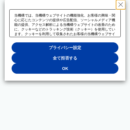
当機構では、当機構ウェブサイトの機能強化、お客様の興味・関
心に応じたコンテンツの提供や広告配信、ソーシャルメディア機
能の提供、アクセス解析による当機構ウェブサイトの改善のため
に、クッキーなどのトラッキング技術（クッキー）を使用してい
ます。クッキーを利用して収集されたお客様の当機構ウェブサイ
トのご利用に関するデータは、広告配信、ソーシャルメディアや
アクセス解析サービスを提供するパートナーと共有されます。そ
プライバシー設定
れらのパートナーでは、お客様がそれらのパートナーに提供した
他のデータ、またはお客様がそれらのパートナーが提供するサー
ビスを利用することで収集されるデータや、当機構以外のウェブ
全て拒否する
サイトから収集されたデータを組み合わせて分析し、インターネ
ット上で当機構以外の事業者がお客様に配信する広告の最適化に
OK
も利用する場合があります。必須クッキー以外の全てのクッキー
の利用を拒否する場合は、「全て拒否する」をクリックしてくだ
さい。クッキーが有効な状態で閲覧を続ける場合は、「OK」を
クリックしてください。利用目的ごとに同意・拒否を選択する場
合は、「プライバシー設定」をクリックしてください。同意・拒
否の設定は、当機構の
プライバシーポリシー
に設置した「プラ
イバシー設定」ボタン（またはリンク）からいつでも変更できま
す。