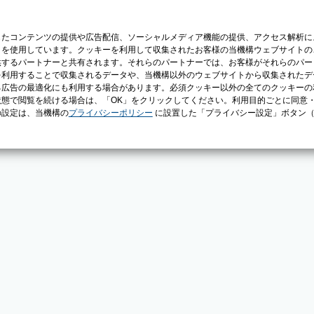
じたコンテンツの提供や広告配信、ソーシャルメディア機能の提供、アクセス解析に
）を使用しています。クッキーを利用して収集されたお客様の当機構ウェブサイトの
供するパートナーと共有されます。それらのパートナーでは、お客様がそれらのパー
を利用することで収集されるデータや、当機構以外のウェブサイトから収集されたデ
る広告の最適化にも利用する場合があります。必須クッキー以外の全てのクッキーの
態で閲覧を続ける場合は、「OK」をクリックしてください。利用目的ごとに同意
の設定は、当機構の
プライバシーポリシー
に設置した「プライバシー設定」ボタン