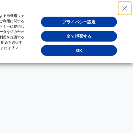
よる当機構ウェ
ご利用に関する
プライバシー設定
トナーに提供し
ータを組み合わ
全て拒否する
利用を拒否する
・拒否を選択す
（またはリン
OK